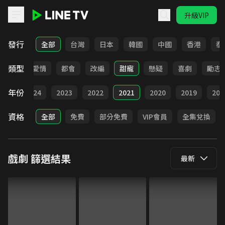
升級VIP
LINE TV - 戲劇
發行
全部
台灣
日本
韓國
中國
香港
泰
類型
古裝
愛情
都會
改編
甜寵
懸疑
喜劇
勵志
年份
025
2024
2023
2022
2021
2020
2019
201
資格
全部
免費
部分免費
VIP會員
全集兌換
戲劇
篩選結果
最新