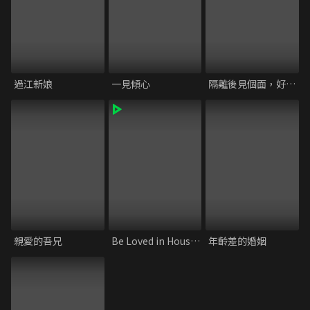
過江新娘
一見傾心
隔離後見個面，好嗎？
親愛的吾兄
Be Loved in House 約·定-I Do
年齡差的婚姻