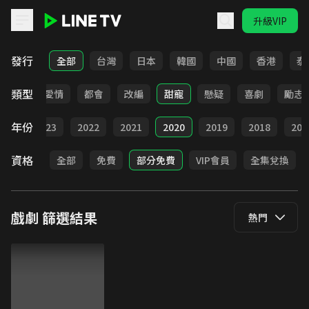
升級VIP
LINE TV - 戲劇
發行
全部
台灣
日本
韓國
中國
香港
泰
類型
古裝
愛情
都會
改編
甜寵
懸疑
喜劇
勵志
年份
024
2023
2022
2021
2020
2019
2018
201
資格
全部
免費
部分免費
VIP會員
全集兌換
戲劇
篩選結果
熱門