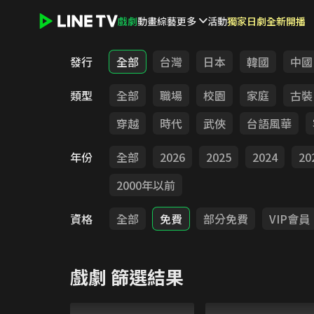
戲劇
動畫
綜藝
更多
活動
獨家日劇全新開播
LINE TV - 戲劇
發行
全部
台灣
日本
韓國
中國
類型
全部
職場
校園
家庭
古裝
穿越
時代
武俠
台語風華
年份
全部
2026
2025
2024
20
2000年以前
資格
全部
免費
部分免費
VIP會員
戲劇
篩選結果