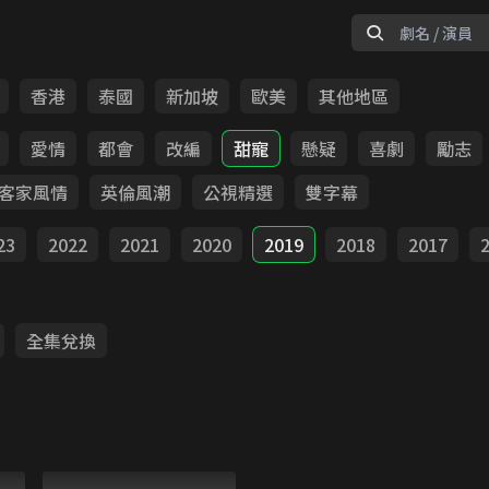
香港
泰國
新加坡
歐美
其他地區
愛情
都會
改編
甜寵
懸疑
喜劇
勵志
客家風情
英倫風潮
公視精選
雙字幕
23
2022
2021
2020
2019
2018
2017
全集兌換