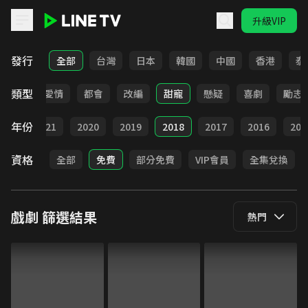
升級VIP
LINE TV - 戲劇
發行
全部
台灣
日本
韓國
中國
香港
泰
類型
古裝
愛情
都會
改編
甜寵
懸疑
喜劇
勵志
年份
022
2021
2020
2019
2018
2017
2016
201
資格
全部
免費
部分免費
VIP會員
全集兌換
戲劇
篩選結果
熱門