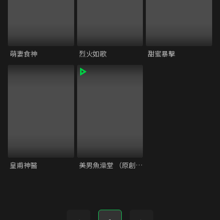
萌妻食神
烈火如歌
甜蜜暴擊
皇甫神醫
美男魚澡堂 （原創電速劇）