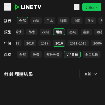
升級VIP
LINE TV - 戲劇
發行
全部
台灣
日本
韓國
中國
香港
泰
類型
古裝
愛情
都會
改編
甜寵
懸疑
喜劇
勵志
年份
020
2019
2018
2017
2016
2011-2015
2000-2
資格
全部
免費
部分免費
VIP會員
全集兌換
戲劇
篩選結果
最新