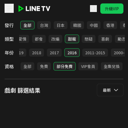
升級VIP
LINE TV - 戲劇
發行
全部
台灣
日本
韓國
中國
香港
泰
類型
古裝
愛情
都會
改編
甜寵
懸疑
喜劇
勵志
年份
020
2019
2018
2017
2016
2011-2015
2000-2
資格
全部
免費
部分免費
VIP會員
全集兌換
戲劇
篩選結果
最新