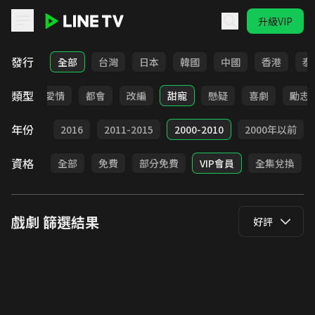
升級VIP
LINE TV - 戲劇
發行
全部
台灣
日本
韓國
中國
香港
泰
類型
古裝
愛情
都會
改編
甜寵
懸疑
喜劇
勵志
年份
2017
2016
2011-2015
2000-2010
2000年以前
資格
全部
免費
部分免費
VIP會員
全集兌換
戲劇
篩選結果
好評