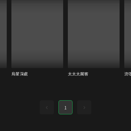
烏蒙深處
太太太厲害
流
1