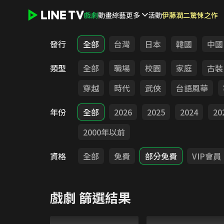
戲劇
動畫
綜藝
更多
活動
伊藤潤二驚悚之作
LINE TV - 戲劇
發行
全部
台灣
日本
韓國
中國
類型
全部
職場
校園
家庭
古裝
穿越
時代
武俠
台語風華
年份
全部
2026
2025
2024
20
2000年以前
資格
全部
免費
部分免費
VIP會員
戲劇
篩選結果