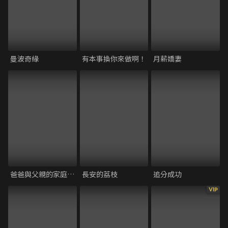
曼波奇緣
有本事換你來做啊！
月薪嬌妻
爸爸與父親的家庭食堂
長安的荔枝
追分成功
VIP