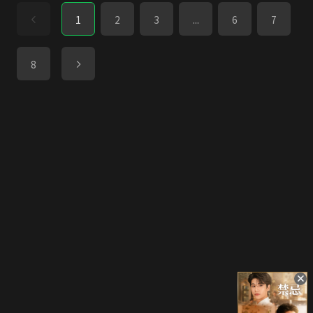
1
2
3
...
6
7
8