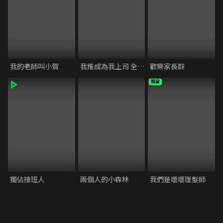
我的老師叫小賀
我推成為我上司 全速前進
歡樂家長群
獨家
獨佔接班人
兩個人的小森林
我們是壞壞理髮師