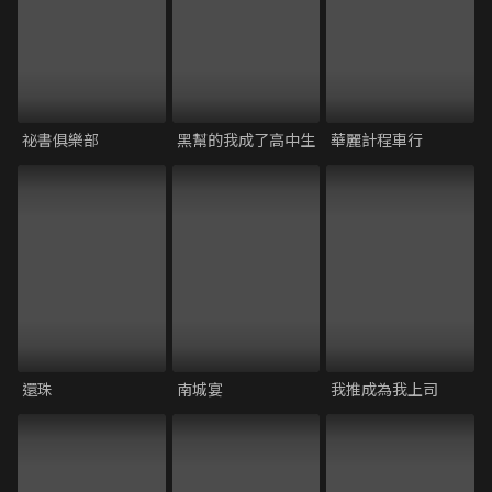
祕書俱樂部
黑幫的我成了高中生
華麗計程車行
還珠
南城宴
我推成為我上司