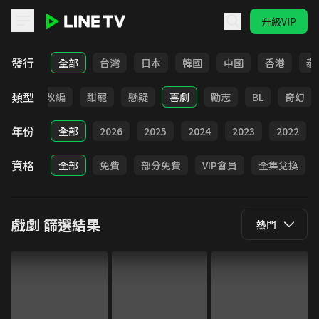
升級VIP
LINE TV - 戲劇
發行
全部
台灣
日本
韓國
中國
香港
泰
類型
都會
改編
甜寵
懸疑
喜劇
勵志
BL
奇幻
年份
全部
2026
2025
2024
2023
2022
資格
全部
免費
部分免費
VIP會員
全集兌換
戲劇
篩選結果
熱門