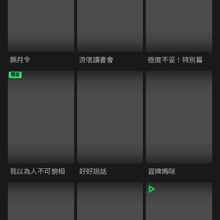
錦月令
流氓讀書會
極度不妥！特別篇
獨家
我以為人不可貌相
好好說話
冒牌媽咪