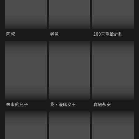
阿叔
老舅
180天重啟計劃
未來的兒子
我，兼職女王
宴遇永安