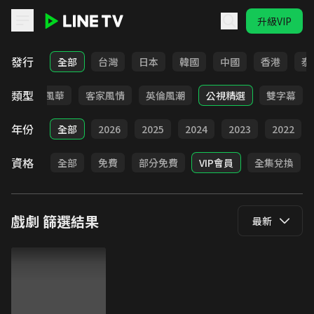
升級VIP
LINE TV - 戲劇
發行
全部
台灣
日本
韓國
中國
香港
泰
類型
俠
台語風華
客家風情
英倫風潮
公視精選
雙字幕
年份
全部
2026
2025
2024
2023
2022
資格
全部
免費
部分免費
VIP會員
全集兌換
戲劇
篩選結果
最新