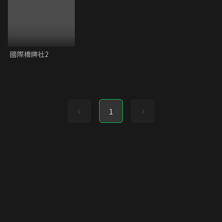
國際橋牌社2
1