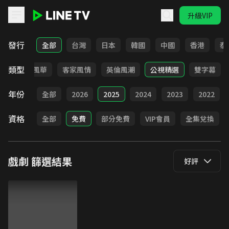
升級VIP
LINE TV - 戲劇
發行
全部
台灣
日本
韓國
中國
香港
泰
類型
俠
台語風華
客家風情
英倫風潮
公視精選
雙字幕
年份
全部
2026
2025
2024
2023
2022
資格
全部
免費
部分免費
VIP會員
全集兌換
戲劇
篩選結果
好評