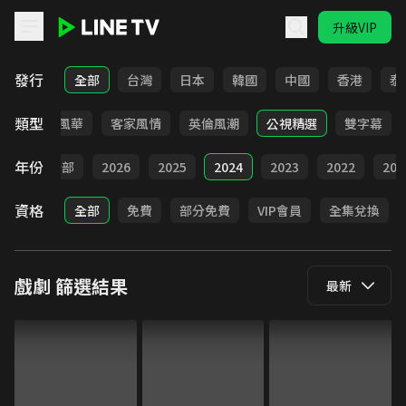
升級VIP
LINE TV - 戲劇
發行
全部
台灣
日本
韓國
中國
香港
泰
類型
俠
台語風華
客家風情
英倫風潮
公視精選
雙字幕
年份
全部
2026
2025
2024
2023
2022
202
資格
全部
免費
部分免費
VIP會員
全集兌換
戲劇
篩選結果
最新