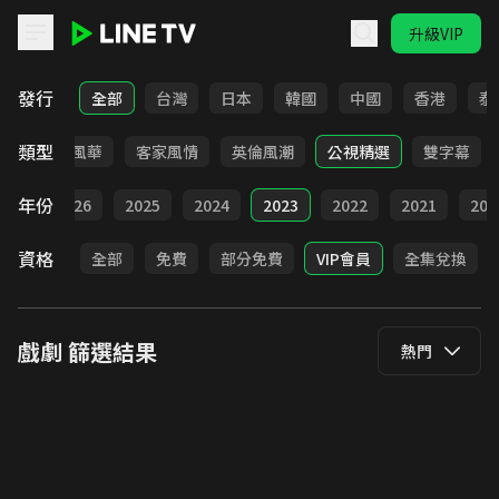
升級VIP
LINE TV - 戲劇
發行
全部
台灣
日本
韓國
中國
香港
泰
類型
俠
台語風華
客家風情
英倫風潮
公視精選
雙字幕
年份
全部
2026
2025
2024
2023
2022
2021
202
資格
全部
免費
部分免費
VIP會員
全集兌換
戲劇
篩選結果
熱門