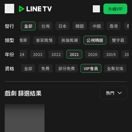
升級VIP
LINE TV - 戲劇
發行
全部
台灣
日本
韓國
中國
香港
泰
類型
俠
台語風華
客家風情
英倫風潮
公視精選
雙字幕
年份
025
2024
2023
2022
2021
2020
2019
201
資格
全部
免費
部分免費
VIP會員
全集兌換
戲劇
篩選結果
熱門