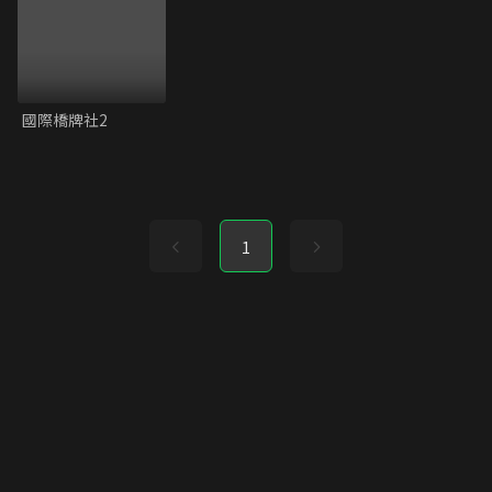
國際橋牌社2
1