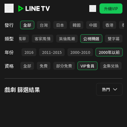
升級VIP
LINE TV - 戲劇
發行
全部
台灣
日本
韓國
中國
香港
泰
類型
俠
台語風華
客家風情
英倫風潮
公視精選
雙字幕
年份
2017
2016
2011-2015
2000-2010
2000年以前
資格
全部
免費
部分免費
VIP會員
全集兌換
戲劇
篩選結果
熱門