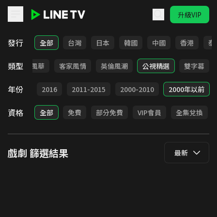
升級VIP
LINE TV - 戲劇
發行
全部
台灣
日本
韓國
中國
香港
泰
類型
俠
台語風華
客家風情
英倫風潮
公視精選
雙字幕
年份
2017
2016
2011-2015
2000-2010
2000年以前
資格
全部
免費
部分免費
VIP會員
全集兌換
戲劇
篩選結果
最新