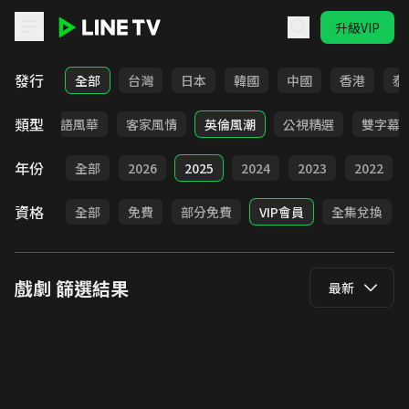
升級VIP
LINE TV - 戲劇
發行
全部
台灣
日本
韓國
中國
香港
泰
類型
武俠
台語風華
客家風情
英倫風潮
公視精選
雙字幕
年份
全部
2026
2025
2024
2023
2022
資格
全部
免費
部分免費
VIP會員
全集兌換
戲劇
篩選結果
最新