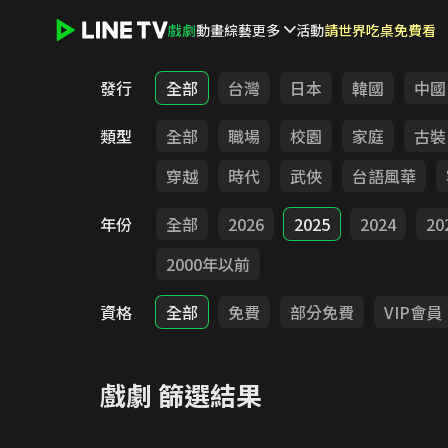
戲劇
動畫
綜藝
更多
活動
請世界吃桌免費看
LINE TV - 戲劇
發行
全部
台灣
日本
韓國
中國
類型
全部
職場
校園
家庭
古裝
穿越
時代
武俠
台語風華
年份
全部
2026
2025
2024
20
2000年以前
資格
全部
免費
部分免費
VIP會員
戲劇
篩選結果