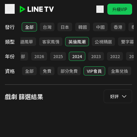
升級VIP
LINE TV - 戲劇
發行
全部
台灣
日本
韓國
中國
香港
泰
類型
武俠
台語風華
客家風情
英倫風潮
公視精選
雙字幕
年份
全部
2026
2025
2024
2023
2022
202
資格
全部
免費
部分免費
VIP會員
全集兌換
戲劇
篩選結果
好評