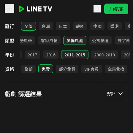
升級VIP
LINE TV - 戲劇
發行
全部
台灣
日本
韓國
中國
香港
泰
類型
武俠
台語風華
客家風情
英倫風潮
公視精選
雙字幕
年份
9
2018
2017
2016
2011-2015
2000-2010
20
資格
全部
免費
部分免費
VIP會員
全集兌換
戲劇
篩選結果
好評