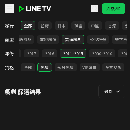
升級VIP
LINE TV - 戲劇
發行
全部
台灣
日本
韓國
中國
香港
泰
類型
武俠
台語風華
客家風情
英倫風潮
公視精選
雙字幕
年份
9
2018
2017
2016
2011-2015
2000-2010
20
資格
全部
免費
部分免費
VIP會員
全集兌換
戲劇
篩選結果
最新