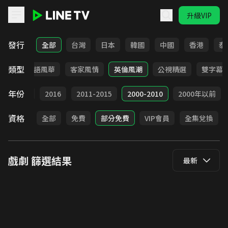
升級VIP
LINE TV - 戲劇
發行
全部
台灣
日本
韓國
中國
香港
泰
類型
武俠
台語風華
客家風情
英倫風潮
公視精選
雙字幕
年份
2017
2016
2011-2015
2000-2010
2000年以前
資格
全部
免費
部分免費
VIP會員
全集兌換
戲劇
篩選結果
最新