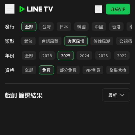
升級VIP
LINE TV - 戲劇
發行
全部
台灣
日本
韓國
中國
香港
泰
類型
時代
武俠
台語風華
客家風情
英倫風潮
公視精
年份
全部
2026
2025
2024
2023
2022
資格
全部
免費
部分免費
VIP會員
全集兌換
戲劇
篩選結果
最新