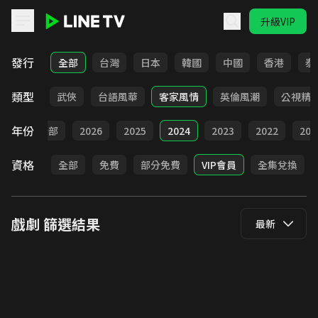
升級VIP
LINE TV - 戲劇
發行
全部
台灣
日本
韓國
中國
香港
泰
類型
時代
武俠
台語風華
客家風情
英倫風潮
公視精
年份
全部
2026
2025
2024
2023
2022
202
資格
全部
免費
部分免費
VIP會員
全集兌換
戲劇
篩選結果
最新