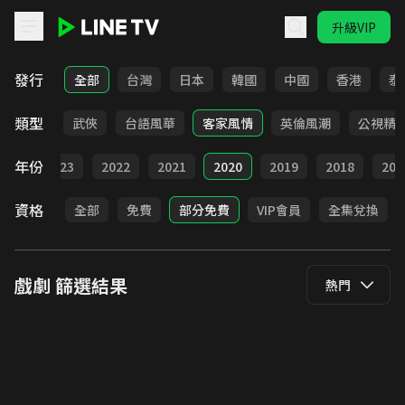
升級VIP
LINE TV - 戲劇
發行
全部
台灣
日本
韓國
中國
香港
泰
類型
時代
武俠
台語風華
客家風情
英倫風潮
公視精
年份
024
2023
2022
2021
2020
2019
2018
201
資格
全部
免費
部分免費
VIP會員
全集兌換
戲劇
篩選結果
熱門