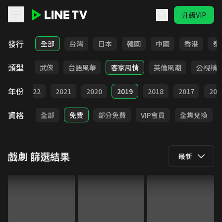
升級VIP
LINE TV - 戲劇
發行
全部
台灣
日本
韓國
中國
香港
泰
類型
時代
武俠
台語風華
客家風情
英倫風潮
公視精
年份
023
2022
2021
2020
2019
2018
2017
201
資格
全部
免費
部分免費
VIP會員
全集兌換
戲劇
篩選結果
最新