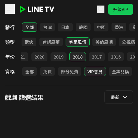
升級VIP
LINE TV - 戲劇
發行
全部
台灣
日本
韓國
中國
香港
泰
類型
時代
武俠
台語風華
客家風情
英倫風潮
公視精
年份
022
2021
2020
2019
2018
2017
2016
201
資格
全部
免費
部分免費
VIP會員
全集兌換
戲劇
篩選結果
最新