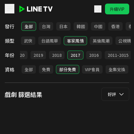
升級VIP
LINE TV - 戲劇
發行
全部
台灣
日本
韓國
中國
香港
泰
類型
時代
武俠
台語風華
客家風情
英倫風潮
公視精
年份
021
2020
2019
2018
2017
2016
2011-2015
資格
全部
免費
部分免費
VIP會員
全集兌換
戲劇
篩選結果
好評