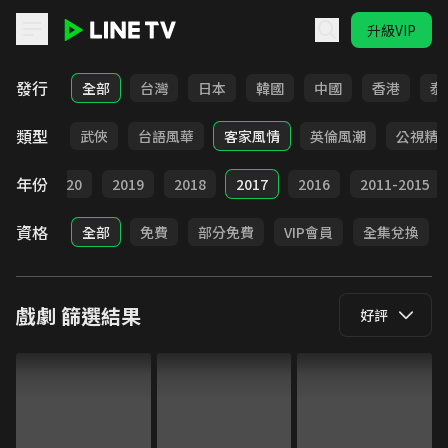
升級VIP
LINE TV - 戲劇
發行
全部
台灣
日本
韓國
中國
香港
泰
類型
時代
武俠
台語風華
客家風情
英倫風潮
公視精
年份
021
2020
2019
2018
2017
2016
2011-2015
資格
全部
免費
部分免費
VIP會員
全集兌換
戲劇
篩選結果
好評