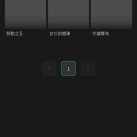
勞動之王
女仨的婚事
守護寶地
1