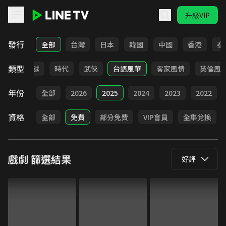
升級VIP
LINE TV - 戲劇
發行
全部
台灣
日本
韓國
中國
香港
泰
類型
仙俠
穿越
時代
武俠
台語風華
客家風情
英倫風
年份
全部
2026
2025
2024
2023
2022
資格
全部
免費
部分免費
VIP會員
全集兌換
戲劇
篩選結果
好評