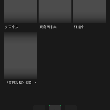
火車來去
寶島西米樂
好運來
《零日攻擊》特別試映會 映後座談｜范琪斐、鄭心媚、謝怡芬、杜汶澤