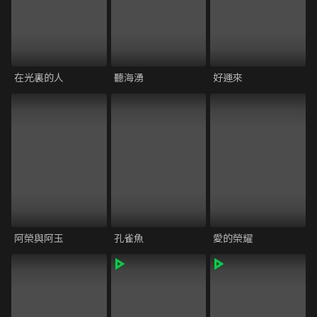
在光裏的人
聽海湧
好運來
阿榮與阿玉
孔雀魚
愛的榮耀