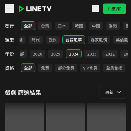
升級VIP
LINE TV - 戲劇
發行
全部
台灣
日本
韓國
中國
香港
泰
類型
仙俠
穿越
時代
武俠
台語風華
客家風情
英倫風
年份
全部
2026
2025
2024
2023
2022
202
資格
全部
免費
部分免費
VIP會員
全集兌換
戲劇
篩選結果
最新