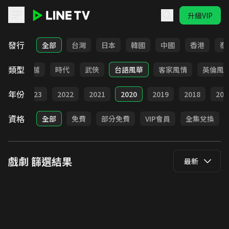
升級VIP
LINE TV - 戲劇
發行
全部
台灣
日本
韓國
中國
香港
泰
類型
仙俠
穿越
時代
武俠
台語風華
客家風情
英倫風
年份
024
2023
2022
2021
2020
2019
2018
201
資格
全部
免費
部分免費
VIP會員
全集兌換
戲劇
篩選結果
最新