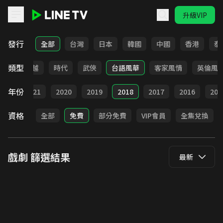
升級VIP
LINE TV - 戲劇
發行
全部
台灣
日本
韓國
中國
香港
泰
類型
仙俠
穿越
時代
武俠
台語風華
客家風情
英倫風
年份
022
2021
2020
2019
2018
2017
2016
201
資格
全部
免費
部分免費
VIP會員
全集兌換
戲劇
篩選結果
最新