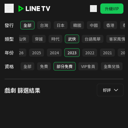
升級VIP
LINE TV - 戲劇
發行
全部
台灣
日本
韓國
中國
香港
泰
類型
療癒
仙俠
穿越
時代
武俠
台語風華
客家風情
年份
全部
2026
2025
2024
2023
2022
2021
202
資格
全部
免費
部分免費
VIP會員
全集兌換
戲劇
篩選結果
好評