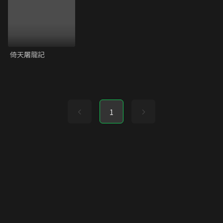
倚天屠龍記
1