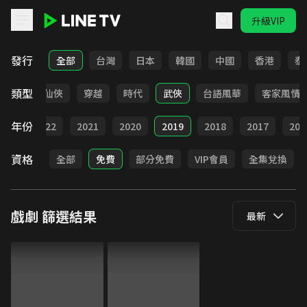
升級VIP
LINE TV - 戲劇
發行
全部
台灣
日本
韓國
中國
香港
泰
類型
療癒
仙俠
穿越
時代
武俠
台語風華
客家風情
年份
023
2022
2021
2020
2019
2018
2017
201
資格
全部
免費
部分免費
VIP會員
全集兌換
戲劇
篩選結果
最新