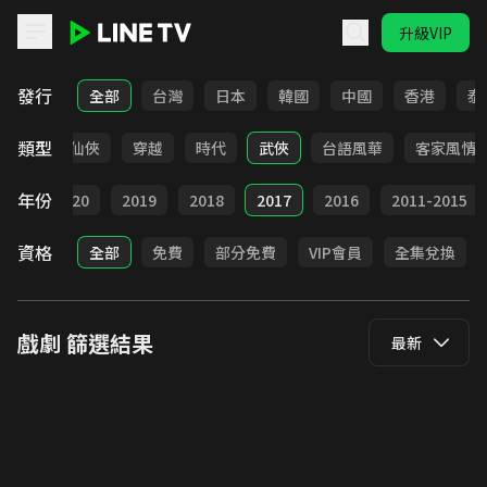
升級VIP
LINE TV - 戲劇
發行
全部
台灣
日本
韓國
中國
香港
泰
類型
療癒
仙俠
穿越
時代
武俠
台語風華
客家風情
年份
021
2020
2019
2018
2017
2016
2011-2015
資格
全部
免費
部分免費
VIP會員
全集兌換
戲劇
篩選結果
最新