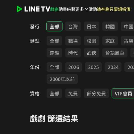
戲劇
動畫
綜藝
更多
活動
追神劇只要銅板價
LINE TV - 戲劇
發行
全部
台灣
日本
韓國
中國
類型
全部
職場
校園
家庭
古裝
穿越
時代
武俠
台語風華
年份
全部
2026
2025
2024
20
2000年以前
資格
全部
免費
部分免費
VIP會員
戲劇
篩選結果