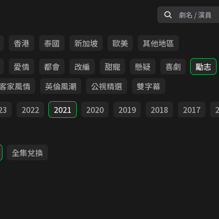
香港
泰國
新加坡
歐美
其他地區
愛情
都會
改編
甜寵
懸疑
喜劇
勵志
客家風情
英倫風潮
公視精選
雙字幕
23
2022
2021
2020
2019
2018
2017
全集兌換