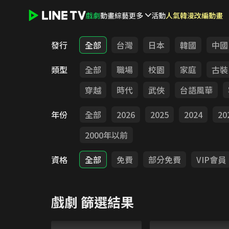
戲劇
動畫
綜藝
更多
活動
人氣韓漫改編動畫
LINE TV - 戲劇
發行
全部
台灣
日本
韓國
中國
類型
全部
職場
校園
家庭
古裝
穿越
時代
武俠
台語風華
年份
全部
2026
2025
2024
20
2000年以前
資格
全部
免費
部分免費
VIP會員
戲劇
篩選結果