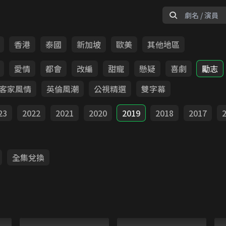
香港
泰國
新加坡
歐美
其他地區
愛情
都會
改編
甜寵
懸疑
喜劇
勵志
客家風情
英倫風潮
公視精選
雙字幕
23
2022
2021
2020
2019
2018
2017
全集兌換