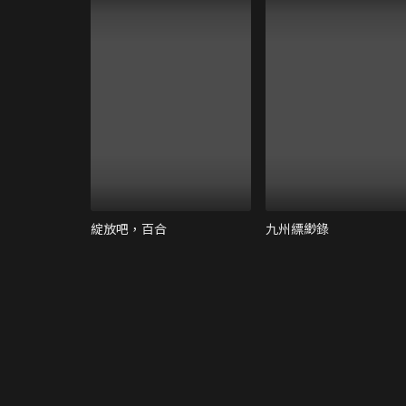
綻放吧，百合
九州縹緲錄