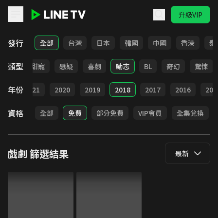
升級VIP
LINE TV - 戲劇
發行
全部
台灣
日本
韓國
中國
香港
泰
類型
改編
甜寵
懸疑
喜劇
勵志
BL
奇幻
驚悚
年份
022
2021
2020
2019
2018
2017
2016
201
資格
全部
免費
部分免費
VIP會員
全集兌換
戲劇
篩選結果
最新