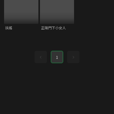
扶搖
正陽門下小女人
1