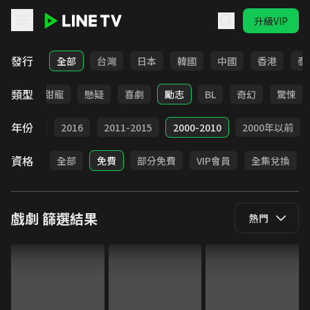
升級VIP
LINE TV - 戲劇
發行
全部
台灣
日本
韓國
中國
香港
泰
類型
改編
甜寵
懸疑
喜劇
勵志
BL
奇幻
驚悚
年份
2017
2016
2011-2015
2000-2010
2000年以前
資格
全部
免費
部分免費
VIP會員
全集兌換
戲劇
篩選結果
熱門