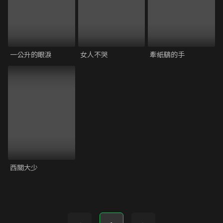
一公升的眼淚
女人不哭
牽紙鷂的手
西關大少