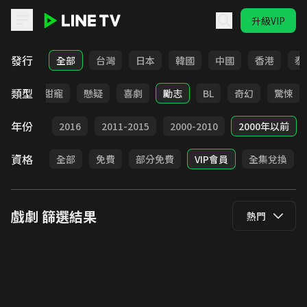
升級VIP
LINE TV - 戲劇
發行
全部
台灣
日本
韓國
中國
香港
泰
類型
改編
甜寵
懸疑
喜劇
勵志
BL
奇幻
驚悚
年份
2017
2016
2011-2015
2000-2010
2000年以前
資格
全部
免費
部分免費
VIP會員
全集兌換
戲劇
篩選結果
熱門