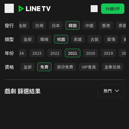
升級VIP
LINE TV - 戲劇
發行
全部
台灣
日本
韓國
中國
香港
泰國
類型
全部
職場
校園
家庭
古裝
愛情
都
年份
025
2024
2023
2022
2021
2020
2019
201
資格
全部
免費
部分免費
VIP會員
全集兌換
戲劇
篩選結果
熱門