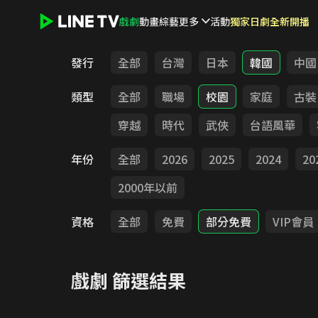
戲劇
動畫
綜藝
更多
活動
獨家日劇全新開播
LINE TV - 戲劇
發行
全部
台灣
日本
韓國
中國
類型
全部
職場
校園
家庭
古裝
穿越
時代
武俠
台語風華
年份
全部
2026
2025
2024
20
2000年以前
資格
全部
免費
部分免費
VIP會員
戲劇
篩選結果