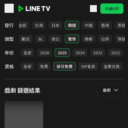
升級VIP
LINE TV - 戲劇
發行
全部
台灣
日本
韓國
中國
香港
泰國
類型
喜劇
勵志
BL
奇幻
驚悚
療癒
仙俠
穿越
年份
全部
2026
2025
2024
2023
2022
資格
全部
免費
部分免費
VIP會員
全集兌換
戲劇
篩選結果
最新