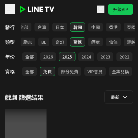
升級VIP
LINE TV - 戲劇
發行
全部
台灣
日本
韓國
中國
香港
泰國
類型
喜劇
勵志
BL
奇幻
驚悚
療癒
仙俠
穿越
年份
全部
2026
2025
2024
2023
2022
資格
全部
免費
部分免費
VIP會員
全集兌換
戲劇
篩選結果
最新