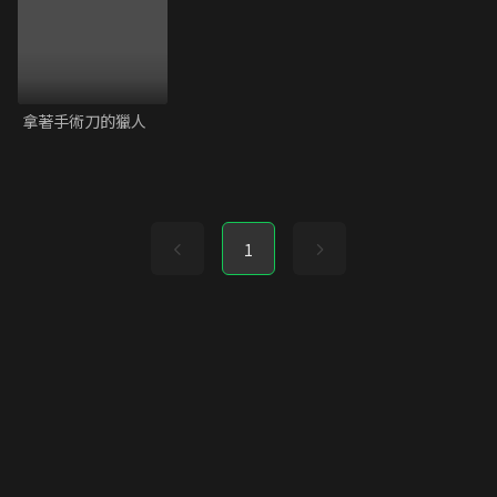
拿著手術刀的獵人
1