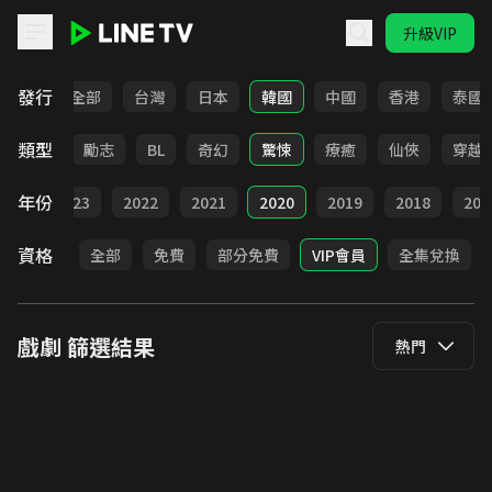
升級VIP
LINE TV - 戲劇
發行
全部
台灣
日本
韓國
中國
香港
泰國
類型
喜劇
勵志
BL
奇幻
驚悚
療癒
仙俠
穿越
年份
024
2023
2022
2021
2020
2019
2018
201
資格
全部
免費
部分免費
VIP會員
全集兌換
戲劇
篩選結果
熱門