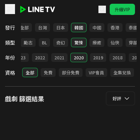
升級VIP
LINE TV - 戲劇
發行
全部
台灣
日本
韓國
中國
香港
泰國
類型
喜劇
勵志
BL
奇幻
驚悚
療癒
仙俠
穿越
年份
024
2023
2022
2021
2020
2019
2018
201
資格
全部
免費
部分免費
VIP會員
全集兌換
戲劇
篩選結果
好評