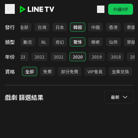
升級VIP
LINE TV - 戲劇
發行
全部
台灣
日本
韓國
中國
香港
泰國
類型
喜劇
勵志
BL
奇幻
驚悚
療癒
仙俠
穿越
年份
024
2023
2022
2021
2020
2019
2018
201
資格
全部
免費
部分免費
VIP會員
全集兌換
戲劇
篩選結果
最新