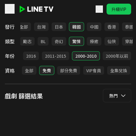
升級VIP
LINE TV - 戲劇
發行
全部
台灣
日本
韓國
中國
香港
泰國
類型
喜劇
勵志
BL
奇幻
驚悚
療癒
仙俠
穿越
年份
2017
2016
2011-2015
2000-2010
2000年以前
資格
全部
免費
部分免費
VIP會員
全集兌換
戲劇
篩選結果
熱門